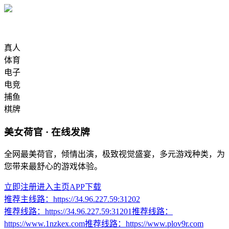
真人
体育
电子
电竞
捕鱼
棋牌
美女荷官 · 在线发牌
全网最美荷官，倾情出演，极致视觉盛宴，多元游戏种类，为
您带来最舒心的游戏体验。
立即注册
进入主页
APP下载
推荐主线路：
https://34.96.227.59:31202
推荐线路：
https://34.96.227.59:31201
推荐线路：
https://www.1nzkex.com
推荐线路：
https://www.plov9r.com