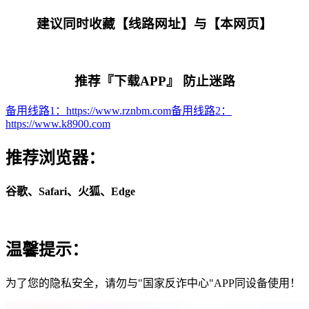
建议同时收藏【线路网址】与【本网页】
推荐『下载APP』 防止迷路
备用线路
1
：
https://www.rznbm.com
备用线路
2
：
https://www.k8900.com
推荐浏览器：
谷歌、Safari、火狐、Edge
温馨提示：
为了您的隐私安全，请勿与"国家反诈中心"APP同设备使用！