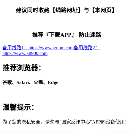
建议同时收藏【线路网址】与【本网页】
推荐『下载APP』 防止迷路
备用线路
1
：
https://www.rznbm.com
备用线路
2
：
https://www.k8900.com
推荐浏览器：
谷歌、Safari、火狐、Edge
温馨提示：
为了您的隐私安全，请勿与"国家反诈中心"APP同设备使用！