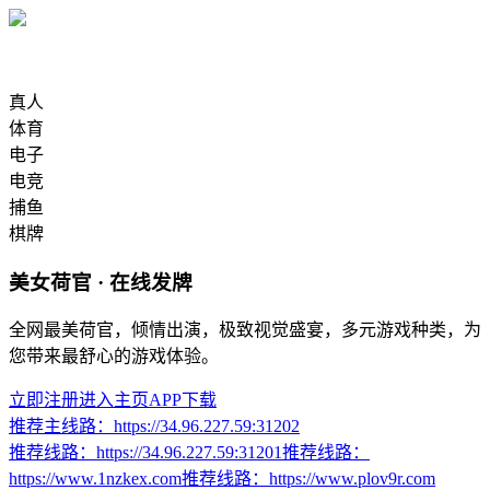
真人
体育
电子
电竞
捕鱼
棋牌
美女荷官 · 在线发牌
全网最美荷官，倾情出演，极致视觉盛宴，多元游戏种类，为
您带来最舒心的游戏体验。
立即注册
进入主页
APP下载
推荐主线路：
https://34.96.227.59:31202
推荐线路：
https://34.96.227.59:31201
推荐线路：
https://www.1nzkex.com
推荐线路：
https://www.plov9r.com