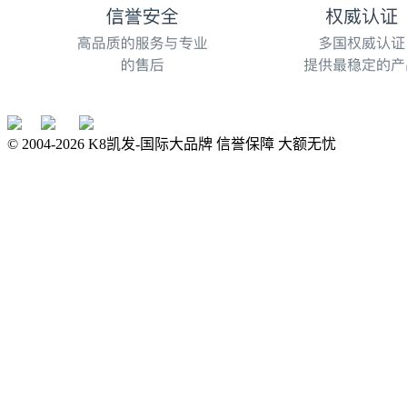
© 2004-
2026
K8凯发-国际大品牌 信誉保障 大额无忧