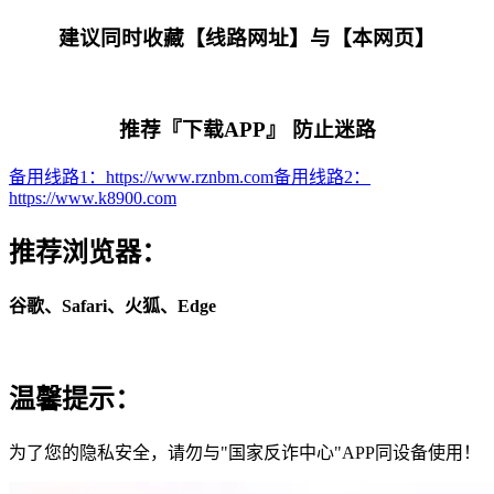
建议同时收藏【线路网址】与【本网页】
推荐『下载APP』 防止迷路
备用线路
1
：
https://www.rznbm.com
备用线路
2
：
https://www.k8900.com
推荐浏览器：
谷歌、Safari、火狐、Edge
温馨提示：
为了您的隐私安全，请勿与"国家反诈中心"APP同设备使用！